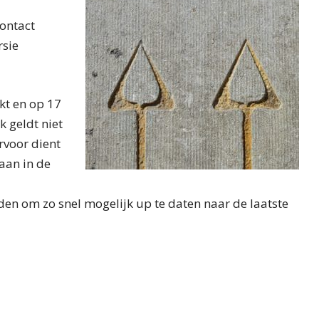
Contact
rsie
kt en op 17
k geldt niet
rvoor dient
taan in de
n om zo snel mogelijk up te daten naar de laatste