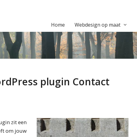
Home
Webdesign op maat
rdPress plugin Contact
ugin zit een
eft om jouw