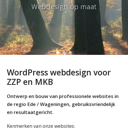
Gebruiksvriendelijk beheer
Optimale schermweergave
Webdesign op maat
WordPress webdesign voor
ZZP en MKB
Ontwerp en bouw van professionele websites in
de regio Ede / Wageningen, gebruiksvriendelijk
en resultaatgericht.
Kenmerken van onze websites: