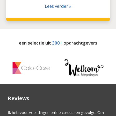
Lees verder »
een selectie uit
300+
opdrachtgevers
Reviews
Ik heb voor veel dingen online cursussen gevolgd. Om
Wim he