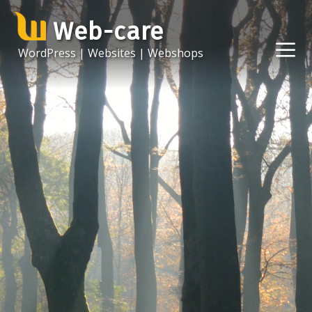
Ga
Web-care
naar
de
M
WordPress | Websites | Webshops
inhoud