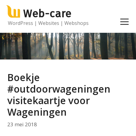
Ga
Web-care
naar
de
M
WordPress | Websites | Webshops
inhoud
Boekje
#outdoorwageningen
visitekaartje voor
Wageningen
23 mei 2018