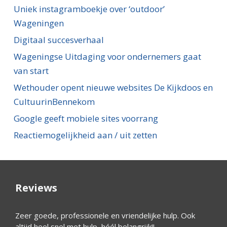
Uniek instagramboekje over ‘outdoor’
Wageningen
Digitaal succesverhaal
Wageningse Uitdaging voor ondernemers gaat
van start
Wethouder opent nieuwe websites De Kijkdoos en
CultuurinBennekom
Google geeft mobiele sites voorrang
Reactiemogelijkheid aan / uit zetten
Reviews
ijk
Zeer goede, professionele en vriendelijke hulp. Ook
Ik ben
altijd heel snel met hulp, héél belangrijk!!
deskun