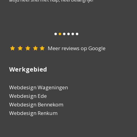
 een
hulpva
ijn
Meer reviews op Google
Werkgebied
Webdesign Wageningen
Webdesign Ede
Webdesign Bennekom
Webdesign Renkum