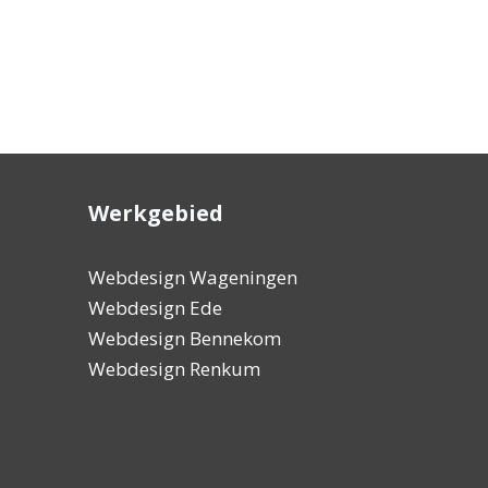
Werkgebied
Zeer goede, professionele en vriendelijke hulp.
Ik ben zeer
Webdesign Wageningen
Ook altijd heel snel met hulp, héél belangrijk!!
deskundige 
Webdesign Ede
hulpvaardig
Webdesign Bennekom
Webdesign Renkum