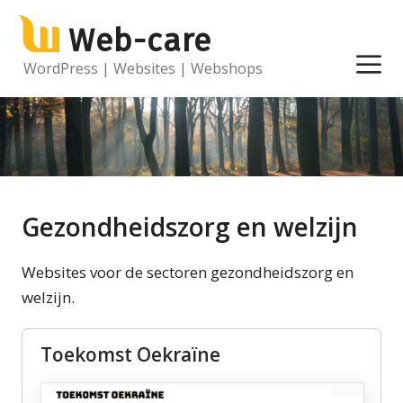
Ga
Web-care
naar
de
M
WordPress | Websites | Webshops
inhoud
Gezondheidszorg en welzijn
Websites voor de sectoren gezondheidszorg en
welzijn.
Toekomst Oekraïne