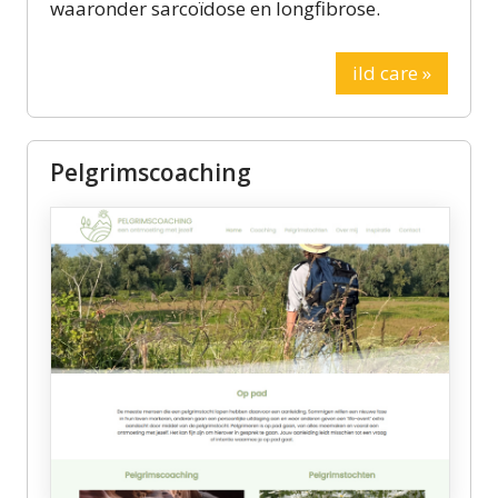
waaronder sarcoïdose en longfibrose.
ild care »
Pelgrimscoaching