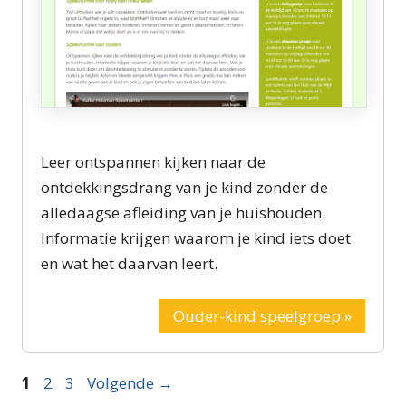
Leer ontspannen kijken naar de
ontdekkingsdrang van je kind zonder de
alledaagse afleiding van je huishouden.
Informatie krijgen waarom je kind iets doet
en wat het daarvan leert.
Ouder-kind speelgroep »
Pagina
Pagina
Pagina
1
2
3
Volgende
→