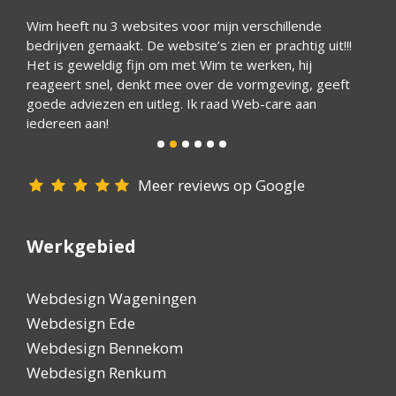
. Om
Wim heeft nu 3 websites voor mijn verschillende
Wij zi
n
bedrijven gemaakt. De website’s zien er prachtig uit!!!
veel e
 veel
Het is geweldig fijn om met Wim te werken, hij
websit
 ik
reageert snel, denkt mee over de vormgeving, geeft
topper
goede adviezen en uitleg. Ik raad Web-care aan
uitleg
iedereen aan!
Meer reviews op Google
Werkgebied
Webdesign Wageningen
Webdesign Ede
Webdesign Bennekom
Webdesign Renkum