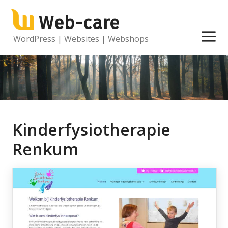
Ga
Web-care
naar
de
M
WordPress | Websites | Webshops
inhoud
Kinderfysiotherapie
Renkum