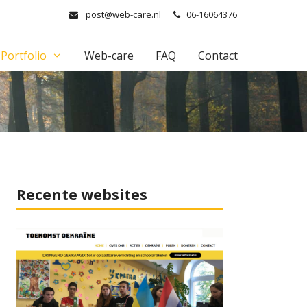
post@web-care.nl
06-16064376
Portfolio
Web-care
FAQ
Contact
Recente websites