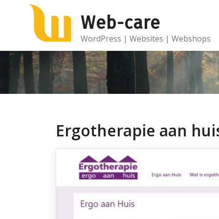
Ga
Web-care
naar
de
WordPress | Websites | Webshops
inhoud
Ergotherapie aan hui