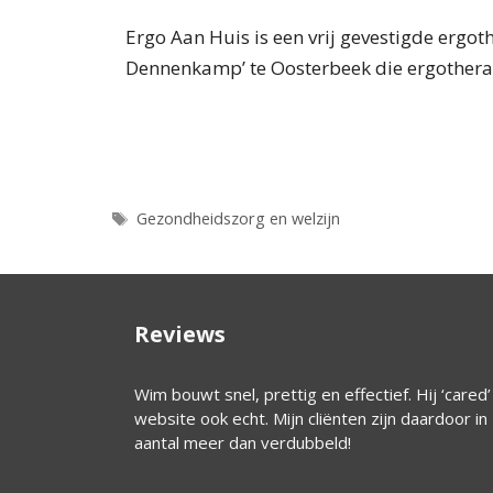
Ergo Aan Huis is een vrij gevestigde ergo
Dennenkamp’ te Oosterbeek die ergotherapi
Tags
Gezondheidszorg en welzijn
Reviews
jn verschillende
Wim bouwt snel, prettig en effectief. Hij ‘cared
 zien er prachtig
website ook echt. Mijn cliënten zijn daardoor in
t Wim te werken,
aantal meer dan verdubbeld!
er de vormgeving,
 Ik raad Web-care