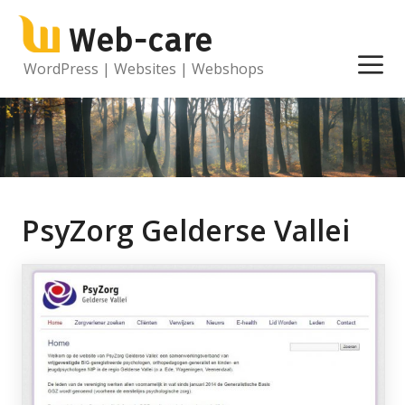
Ga
Web-care
naar
de
M
WordPress | Websites | Webshops
inhoud
PsyZorg Gelderse Vallei