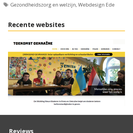
Tags
Gezondheidszorg en welzijn
,
Webdesign Ede
Recente websites
Reviews