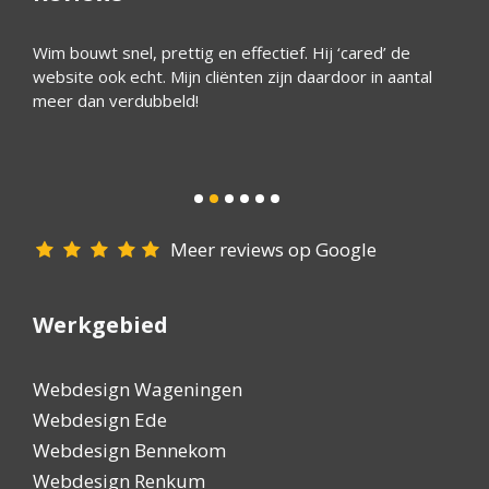
ok
Wim bouwt snel, prettig en effectief. Hij ‘cared’ de
Ik ben
website ook echt. Mijn cliënten zijn daardoor in aantal
deskun
meer dan verdubbeld!
hulpva
Meer reviews op Google
Werkgebied
Webdesign Wageningen
Webdesign Ede
Webdesign Bennekom
Webdesign Renkum