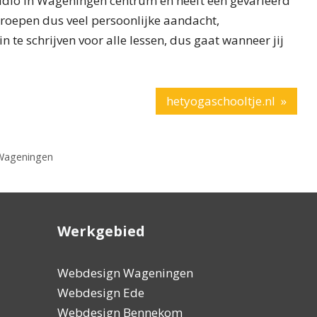
udio in Wageningen centrum en heeft een gevarieerd
groepen dus veel persoonlijke aandacht,
in te schrijven voor alle lessen, dus gaat wanneer jij
hetyogaschooltje.nl »
Wageningen
Werkgebied
Ik ben zeer tevreden over het professionele en
Wim heeft n
Webdesign Wageningen
deskundige werk, dat de eigenaar vriendelijk en
bedrijven g
Webdesign Ede
hulpvaardig is maak de service compleet.
uit!!! Het 
Webdesign Bennekom
hij reageer