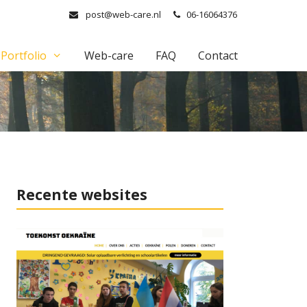
post@web-care.nl
06-16064376
Portfolio
Web-care
FAQ
Contact
Recente websites