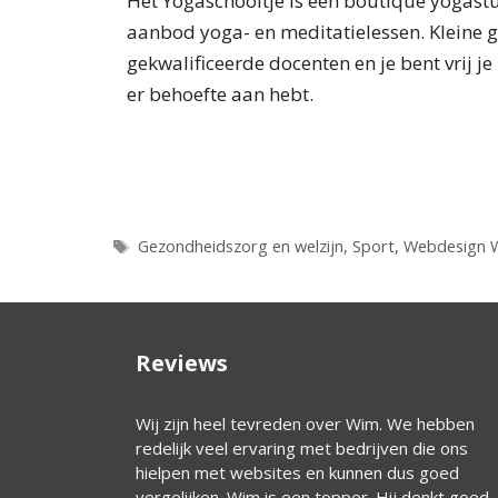
Het Yogaschooltje is een boutique yogast
aanbod yoga- en meditatielessen. Kleine 
gekwalificeerde docenten en je bent vrij je 
er behoefte aan hebt.
Tags
Gezondheidszorg en welzijn
,
Sport
,
Webdesign 
Reviews
ief. Hij ‘cared’ de
Wij zijn heel tevreden over Wim. We hebben
ijn daardoor in
redelijk veel ervaring met bedrijven die ons
hielpen met websites en kunnen dus goed
vergelijken. Wim is een topper. Hij denkt goed