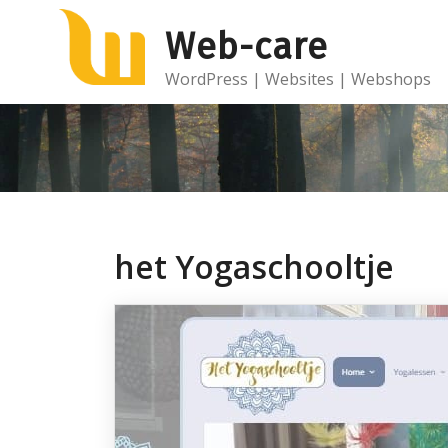
Ga
Web-care
naar
de
WordPress | Websites | Webshops
inhoud
het Yogaschooltje