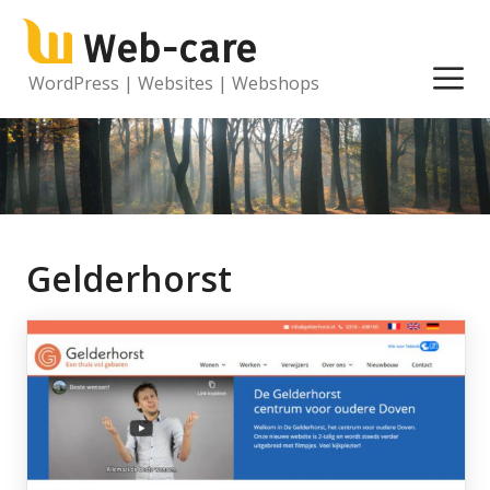
Ga
Web-care
naar
de
M
WordPress | Websites | Webshops
inhoud
Gelderhorst