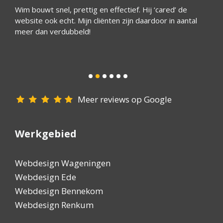
ijk
Wim bouwt snel, prettig en effectief. Hij ‘cared’ de
Wim he
website ook echt. Mijn cliënten zijn daardoor in aantal
bedrij
 een
meer dan verdubbeld!
Het is
ijn
reagee
goede 
iedere
Meer reviews op Google
Werkgebied
Webdesign Wageningen
Webdesign Ede
Webdesign Bennekom
Webdesign Renkum