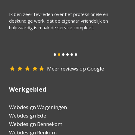
ijk
Ik ben zeer tevreden over het professionele en
Wim he
deskundige werk, dat de eigenaar vriendelijk en
bedrij
 een
hulpvaardig is maak de service compleet.
Het is
ijn
reagee
goede 
iedere
Meer reviews op Google
Werkgebied
Webdesign Wageningen
Webdesign Ede
Webdesign Bennekom
Webdesign Renkum