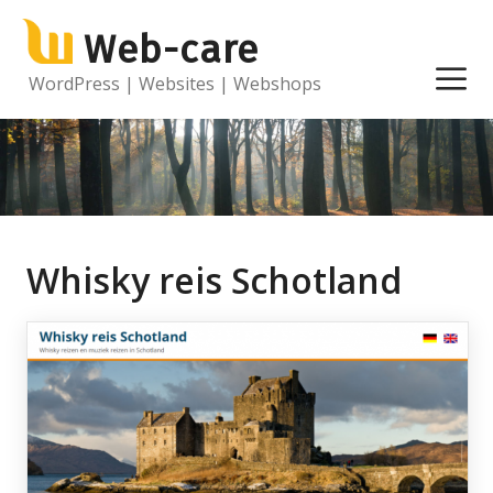
Ga
Web-care
naar
de
M
WordPress | Websites | Webshops
inhoud
Whisky reis Schotland