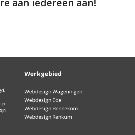
are aan iedereen aan!
Werkgebied
gd.
Zeer goede, professionele en vriendelijke hulp.
Wij zijn he
Webdesign Wageningen
Ook altijd heel snel met hulp, héél belangrijk!!
redelijk ve
Webdesign Ede
ijn
hielpen me
Webdesign Bennekom
ijn
vergelijken
Webdesign Renkum
met je mee, 
snel, kortom