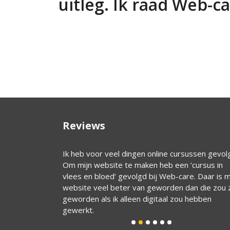
uitleg. Ik raad Web-c
Reviews
jn verschillende
Ik heb voor veel dingen online cursussen gevol
 zien er prachtig
Om mijn website te maken heb een ‘cursus in
t Wim te werken,
vlees en bloed’ gevolgd bij Web-care. Daar is m
er de vormgeving,
website veel beter van geworden dan die zou z
 Ik raad Web-care
geworden als ik alleen digitaal zou hebben
gewerkt.