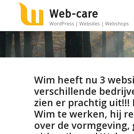
Ga
Web-care
naar
de
WordPress | Websites | Webshops
inhoud
Wim heeft nu 3 websi
verschillende bedrij
zien er prachtig uit!!
Wim te werken, hij r
over de vormgeving, 