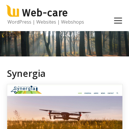
Ga
Web-care
naar
de
M
WordPress | Websites | Webshops
inhoud
Synergia