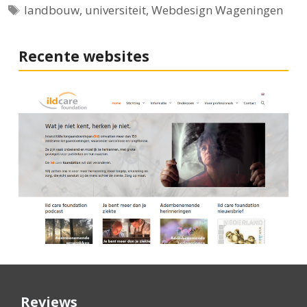
Tags
landbouw
,
universiteit
,
Webdesign Wageningen
Recente websites
Reviews