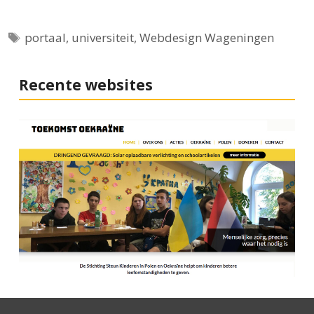
Tags
portaal
,
universiteit
,
Webdesign Wageningen
Recente websites