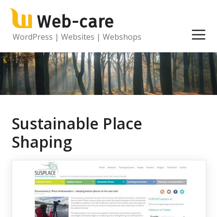
Ga
Web-care
naar
de
M
WordPress | Websites | Webshops
inhoud
Sustainable Place
Shaping