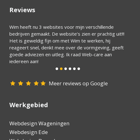
Reviews
ijk
Wim heeft nu 3 websites voor mijn verschillende
Ik ben
bedrijven gemaakt. De website’s zien er prachtig uit!!!
deskun
 een
Het is geweldig fijn om met Wim te werken, hij
hulpva
ijn
reageert snel, denkt mee over de vormgeving, geeft
goede adviezen en uitleg. Ik raad Web-care aan
iedereen aan!
Meer reviews op Google
Werkgebied
Webdesign Wageningen
Webdesign Ede