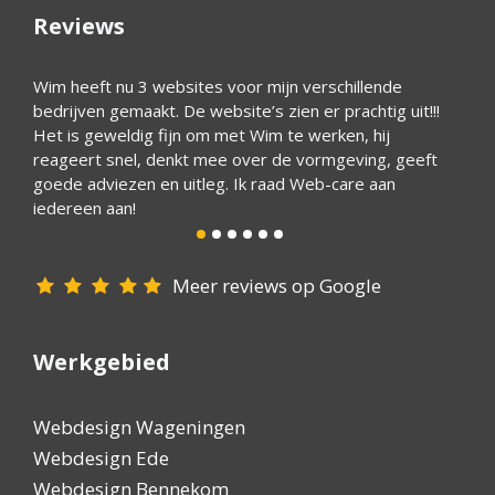
Reviews
s voor mijn verschillende
Ik ben zeer tevreden over het pr
bsite’s zien er prachtig uit!!!
deskundige werk, dat de eigenaar 
 met Wim te werken, hij
hulpvaardig is maak de service co
ee over de vormgeving, geeft
eg. Ik raad Web-care aan
Meer reviews op Google
Werkgebied
Webdesign Wageningen
Webdesign Ede
Webdesign Bennekom