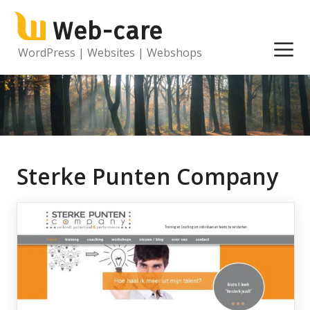
Ga
Web-care
naar
de
M
WordPress | Websites | Webshops
inhoud
Sterke Punten Company