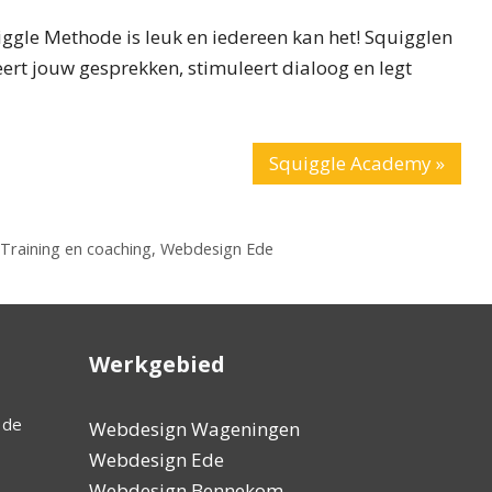
iggle Methode is leuk en iedereen kan het! Squigglen
eert jouw gesprekken, stimuleert dialoog en legt
Squiggle Academy »
Training en coaching
,
Webdesign Ede
Werkgebied
Ik ben zeer tevreden over het professionele en
Wim heeft
Webdesign Wageningen
deskundige werk, dat de eigenaar vriendelijk en
bedrijven
Webdesign Ede
hulpvaardig is maak de service compleet.
uit!!! He
Webdesign Bennekom