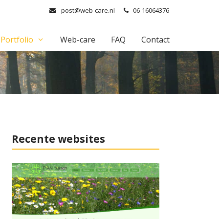
post@web-care.nl
06-16064376
Portfolio
Web-care
FAQ
Contact
Recente websites