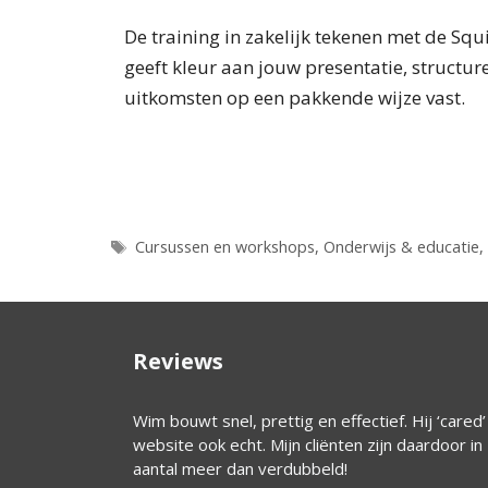
De training in zakelijk tekenen met de Squ
geeft kleur aan jouw presentatie, structur
uitkomsten op een pakkende wijze vast.
Tags
Cursussen en workshops
,
Onderwijs & educatie
,
Reviews
ctief. Hij ‘cared’ de
Wij zijn heel tevreden over Wim. We hebben
 zijn daardoor in
redelijk veel ervaring met bedrijven die ons
hielpen met websites en kunnen dus goed