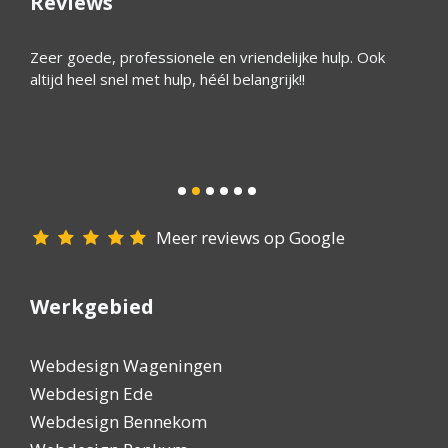
Reviews
ijk
Zeer goede, professionele en vriendelijke hulp. Ook
Wim he
altijd heel snel met hulp, héél belangrijk!!
bedrij
 een
Het is
ijn
reagee
goede 
iedere
Meer reviews op Google
Werkgebied
Webdesign Wageningen
Webdesign Ede
Webdesign Bennekom