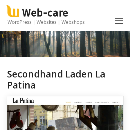
Ga
Web-care
naar
de
M
WordPress | Websites | Webshops
inhoud
Secondhand Laden La
Patina