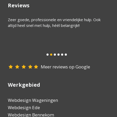
Reviews
e
Zeer goede, professionele en vriendelijke hulp. Ook
Ik heb
ntal
altijd heel snel met hulp, héél belangrijk!!
mijn w
bloed’
beter 
alleen
Meer reviews op Google
Werkgebied
Webdesign Wageningen
Webdesign Ede
Webdesign Bennekom