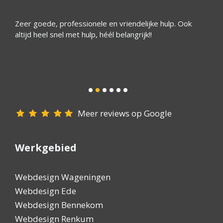
Zeer goede, professionele en vriendelijke hulp. Ook
Ik ben
t!!!
altijd heel snel met hulp, héél belangrijk!!
deskun
hulpva
eeft
Meer reviews op Google
Werkgebied
Webdesign Wageningen
Webdesign Ede
Webdesign Bennekom
Webdesign Renkum