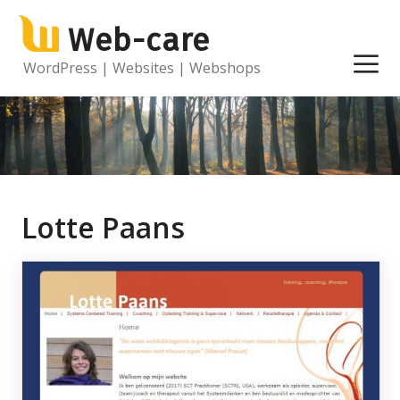
Ga
Web-care
naar
de
M
WordPress | Websites | Webshops
inhoud
Lotte Paans