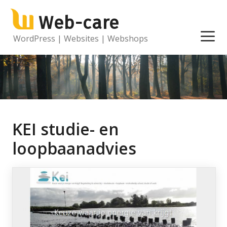
Ga
Web-care
naar
de
M
WordPress | Websites | Webshops
inhoud
KEI studie- en
loopbaanadvies