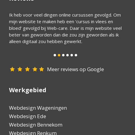
ijk
Ik heb voor veel dingen online cursussen gevolgd. Om
Ik ben
mijn website te maken heb een ‘cursus in vlees en
deskun
 een
bloed’ gevolgd bij Web-care. Daar is mijn website veel
hulpva
ijn
beter van geworden dan die zou zijn geworden als ik
alleen digitaal zou hebben gewerkt.
Meer reviews op Google
Werkgebied
Webdesign Wageningen
Webdesign Ede
Webdesign Bennekom
Webdesign Renkum