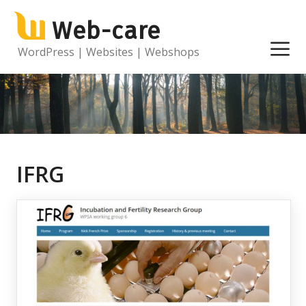
Ga
Web-care
naar
de
M
WordPress | Websites | Webshops
inhoud
IFRG