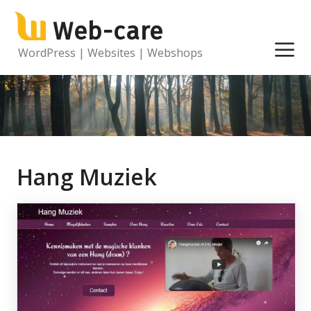
Ga
Web-care
naar
de
M
WordPress | Websites | Webshops
inhoud
Hang Muziek