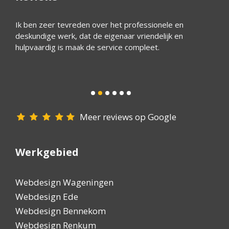
ijk
Ik ben zeer tevreden over het professionele en
Wim he
deskundige werk, dat de eigenaar vriendelijk en
bedrij
 een
hulpvaardig is maak de service compleet.
Het is
ijn
reagee
goede 
iedere
Meer reviews op Google
Werkgebied
Webdesign Wageningen
Webdesign Ede
Webdesign Bennekom
Webdesign Renkum