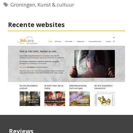
Tags
Groningen
,
Kunst & cultuur
Recente websites
Reviews