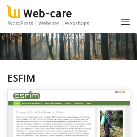
Ga
Web-care
naar
de
M
WordPress | Websites | Webshops
inhoud
ESFIM