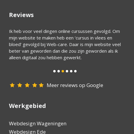
Reviews
e
Ik heb voor veel dingen online cursussen gevolgd. Om
Wim he
ntal
mijn website te maken heb een ‘cursus in vlees en
bedrij
bloed’ gevolgd bij Web-care. Daar is mijn website veel
Het is
beter van geworden dan die zou zijn geworden als ik
reagee
alleen digitaal zou hebben gewerkt.
goede 
iedere
Meer reviews op Google
Werkgebied
Webdesign Wageningen
Webdesign Ede