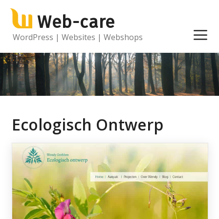
Ga
Web-care
naar
de
M
WordPress | Websites | Webshops
inhoud
Ecologisch Ontwerp