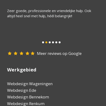
e
Zeer goede, professionele en vriendelijke hulp. Ook
Ik heb
ntal
altijd heel snel met hulp, héél belangrijk!!
mijn w
bloed’
beter 
alleen
Meer reviews op Google
Werkgebied
Webdesign Wageningen
Webdesign Ede
Webdesign Bennekom
Webdesign Renkum